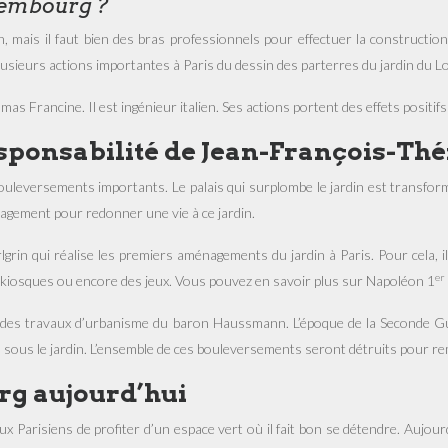
uxembourg ?
, mais il faut bien des bras professionnels pour effectuer la constructi
e plusieurs actions importantes à Paris du dessin des parterres du jardin du L
omas Francine. Il est ingénieur italien. Ses actions portent des effets posi
responsabilité de Jean-François-
uleversements importants. Le palais qui surplombe le jardin est transformé 
nagement pour redonner une vie à ce jardin.
grin qui réalise les premiers aménagements du jardin à Paris. Pour cela, il
er
es kiosques ou encore des jeux. Vous pouvez en savoir plus sur Napoléon 1
s à des travaux d’urbanisme du baron Haussmann. L’époque de la Seconde G
 sous le jardin. L’ensemble de ces bouleversements seront détruits pour remet
rg aujourd’hui
ux Parisiens de profiter d’un espace vert où il fait bon se détendre. Aujou