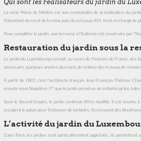
Qui sont les réalisateurs du jardin du L
La reine Marie de Médicis est aux commandes de la réalisation du jardin
l’intendant du roi et de la reine puis du roi Louis XIII. Il est en charge d
Pour compléter le jardin, une terrasse à l’italienne est construire par Th
Restauration du jardin sous la 
Le jardin du Luxembourg connaît, au cours de l’histoire de France, des bo
nécessaire, quelques années plus tard, de réaliser des travaux de réamé
À partir de 1801, c’est l’architecte français Jean-François-Thérèse Charl
er
ensuite sous Napoléon 1
que le jardin prend un air enfantin grâce à d
Sous le Second Empire, le jardin continue d’être modifié. Il est soumi
occupent le palais pour l’entourer de barbelés. Ils creusent des blockhaus
L’activité du jardin du Luxembou
Dans Paris, les jardins sont particulièrement appréciés. Ils permettent a