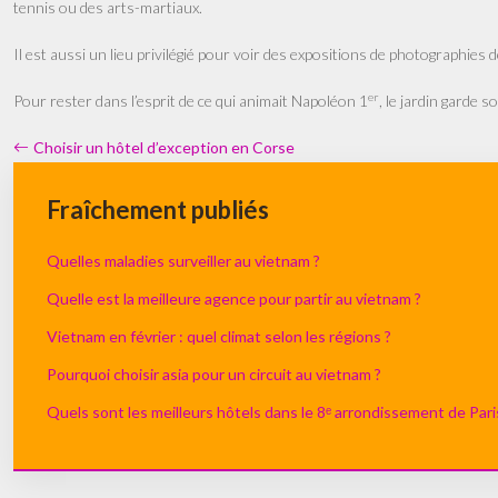
tennis ou des arts-martiaux.
Il est aussi un lieu privilégié pour voir des expositions de photographie
er
Pour rester dans l’esprit de ce qui animait Napoléon 1
, le jardin garde
Choisir un hôtel d’exception en Corse
Fraîchement publiés
Quelles maladies surveiller au vietnam ?
Quelle est la meilleure agence pour partir au vietnam ?
Vietnam en février : quel climat selon les régions ?
Pourquoi choisir asia pour un circuit au vietnam ?
Quels sont les meilleurs hôtels dans le 8ᵉ arrondissement de Pari