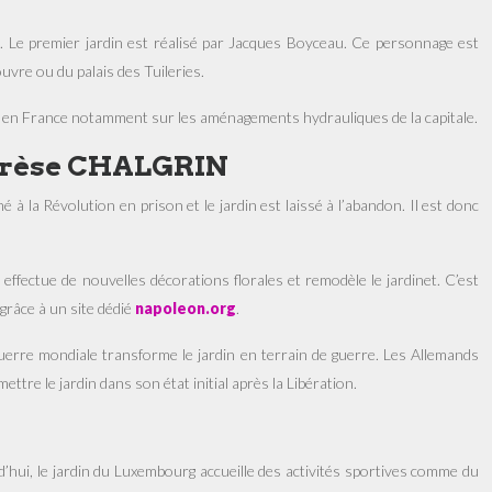
on. Le premier jardin est réalisé par Jacques Boyceau. Ce personnage est
ouvre ou du palais des Tuileries.
tifs en France notamment sur les aménagements hydrauliques de la capitale.
Thérèse CHALGRIN
à la Révolution en prison et le jardin est laissé à l’abandon. Il est donc
 effectue de nouvelles décorations florales et remodèle le jardinet. C’est
grâce à un site dédié
napoleon.org
.
uerre mondiale transforme le jardin en terrain de guerre. Les Allemands
tre le jardin dans son état initial après la Libération.
rd’hui, le jardin du Luxembourg accueille des activités sportives comme du