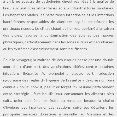
à un large spectre de pathologies digestives liées à la qualité de
l’eau, aux pratiques alimentaires et aux infrastructures sanitaires.
Les hépatites virales, les parasitoses intestinales et les infections
bactériennes responsables de diarrhées aiguës constituent les
principaux risques. Le climat chaud et humide, combiné à la saison
des pluies, favorise la contamination des sols et des nappes
phréatiques, particulièrement dans les zones rurales et périurbaines
où les systèmes d’assainissement sont insuffisants.
Pour le voyageur, la maîtrise de ces risques passe par une double
approche : d’une part, des vaccinations ciblées contre certaines
infections (hépatite A, typhoïde) ; d’autre part, l’adoption
rigoureuse des règles d’« hygiène de l’assiette ». L’expression bien
connue « boil it, cook it, peel it or forget it » résume parfaitement
cette stratégie : faire bouillir l’eau, consommer les aliments bien
cuits, peler soi-même les fruits ou renoncer lorsque la chaîne
d’hygiène est incertaine. Les sections suivantes détaillent les
principales maladies digestives à surveiller au Vietnam et les