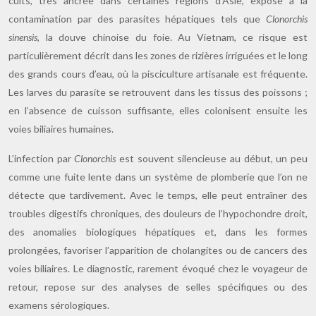
cuits, très ancrée dans certaines régions d’Asie, expose à la
contamination par des parasites hépatiques tels que
Clonorchis
sinensis
, la douve chinoise du foie. Au Vietnam, ce risque est
particulièrement décrit dans les zones de rizières irriguées et le long
des grands cours d’eau, où la pisciculture artisanale est fréquente.
Les larves du parasite se retrouvent dans les tissus des poissons ;
en l’absence de cuisson suffisante, elles colonisent ensuite les
voies biliaires humaines.
L’infection par
Clonorchis
est souvent silencieuse au début, un peu
comme une fuite lente dans un système de plomberie que l’on ne
détecte que tardivement. Avec le temps, elle peut entraîner des
troubles digestifs chroniques, des douleurs de l’hypochondre droit,
des anomalies biologiques hépatiques et, dans les formes
prolongées, favoriser l’apparition de cholangites ou de cancers des
voies biliaires. Le diagnostic, rarement évoqué chez le voyageur de
retour, repose sur des analyses de selles spécifiques ou des
examens sérologiques.