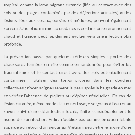
tropical, comme la larva migrans cutanée (liée au contact avec des
sols ou des plages contaminés par des déjections animales) ou les
lésions liées aux coraux, oursins et méduses, peuvent également
survenir. Une plaie minime au pied, négligée dans un environnement
chaud et humide, peut rapidement évoluer vers une infection plus
profonde.
La prévention passe par quelques réflexes simples : porter des
chaussures fermées en ville comme en randonnée pour éviter les
traumatismes et le contact direct avec des sols potentiellement
contaminés ; utiliser des tongs propres dans les douches
collectives ; rincer soigneusement la peau après la baignade en mer
et vérifier l’absence de piqûres ou d’épines résiduelles. En cas de
lésion cutanée, même modeste, un nettoyage soigneux à l’eau et au
savon, suivi d’une désinfection locale, limite considérablement le
risque de surinfection. Enfin, n’oubliez pas qu’une éruption fébrile
apparue au retour d’un séjour au Vietnam peut être le signe d’une
maladie systémique (dengue, typhoïde, rickettsiose) et justifie une