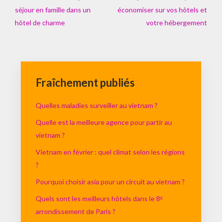
séjour en famille dans un
économiser sur vos hôtels et
hôtel de charme
votre hébergement
Fraîchement publiés
Quelles maladies surveiller au vietnam ?
Quelle est la meilleure agence pour partir au
vietnam ?
Vietnam en février : quel climat selon les régions
?
Pourquoi choisir asia pour un circuit au vietnam ?
Quels sont les meilleurs hôtels dans le 8ᵉ
arrondissement de Paris ?