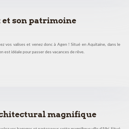
 et son patrimoine
lez vos valises et venez donc à Agen ! Situé en Aquitaine, dans le
en est idéale pour passer des vacances de rêve.
rchitectural magnifique
clez vos bagages et partez pour cette magnifique ville d’Albi. Situé